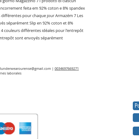
 il giorno Magazzino 7 I prodotti di ciascun
 uncorrement feita em 92% coton e 8% spandex
es différentes pour chaque jour Armazém 7 Les
yés séparément Slip en 92% coton et 8%
 4 couleurs différentes idéales pour l'entrepôt
 entrepôt sont envoyés séparément
elunderwearourense@gmail.com
|
0034697669271
rnes laborales
Po