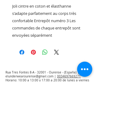
Joli cintre en coton et élasthanne
s'adapte parfaitement au corps très
confortable Entrepôt numéro 3 Les
commandes de chaque entrepôt sont
envoyées séparément
Rua Tres Fontes 8-A - 32001 - Ourense - (España) |
elunderwearourense@gmail.com
|
0034697669271
Horario: 10:00 a 13:00 y 17:00 a 20:00 de lunes a viernes
laborales
(*) Precios con Impuestos incluidos
Politique de confidentialité
Contact