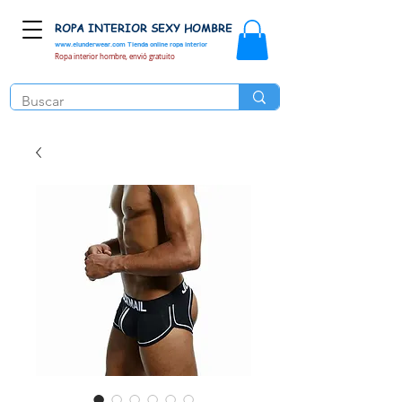
ROPA INTERIOR SEXY HOMBRE
www.elunderwear.com
Tienda online ropa interior
Ropa interior hombre, envió gratuito