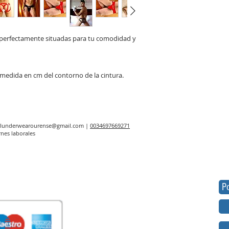
s perfectamente situadas para tu comodidad y
la medida en cm del contorno de la cintura.
elunderwearourense@gmail.com
|
0034697669271
rnes laborales
Po