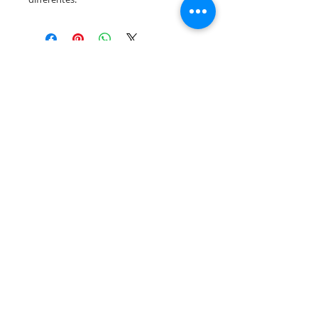
Rua Tres Fontes 8-A - 32001 - Ourense - (España) |
elunderwearourense@gmail.com
|
0034697669271
Horario: 10:00 a 13:00 y 17:00 a 20:00 de lunes a viernes
laborales
(*) Precios con Impuestos incluidos
Politique de confidentialité
Contact
Conditions d'achat
Avis juridique
Qui sommes nous
Avis d'exclusion de la responsabilité de la traduction