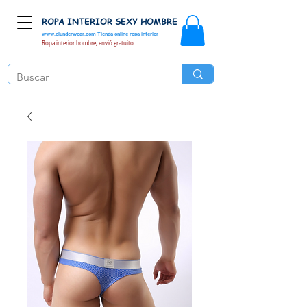
ROPA INTERIOR SEXY HOMBRE
www.elunderwear.com
Tienda online ropa interior
Ropa interior hombre, envió gratuito