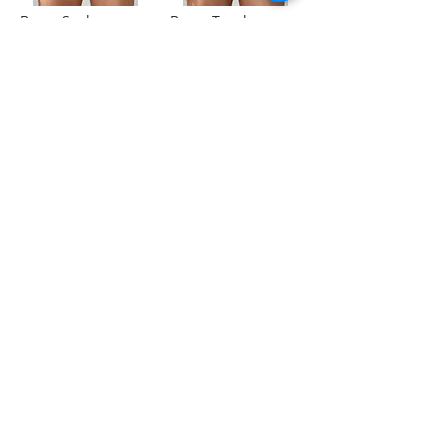
Boxer Seobean
Boxer Trunk
16,95€
16,95€
Ajouter au panier
Ajouter au panier
/
50
51
Rua Tres Fontes 8-A - 32001 - Ourense - (España) |
elunderwearourense@gmail.com
|
0034697669271
Horario: 10:00 a 13:00 y 17:00 a 20:00 de lunes a viernes
laborales
(*) Precios con Impuestos incluidos
Politique de confidentialité
Contact